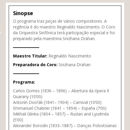
Sinopse
O programa traz peças de vários compositores. A
regência é do maestro Reginaldo Nascimento. O Coro
da Orquestra Sinfônica terá participação especial e foi
preparado pela maestrina Snizhana Drahan.
Maestro Titular:
Reginaldo Nascimento
Preparadora do Coro:
Snizhana Drahan
Programa:
Carlos Gomes (1836 – 1896) – Abertura da ópera Il
Guarany (10’00)
Antonín Dvořák (1841– 1904) – Carnival (10’00)
Emmanuel Chabrier (1841 – 1894) – España (7’00)
Mikhail Glinka (1804 – 1857) – Ruslan and Lyudmila
(5’00)
Alexander Borodin (1833–1887) – Danças Polovtsianas