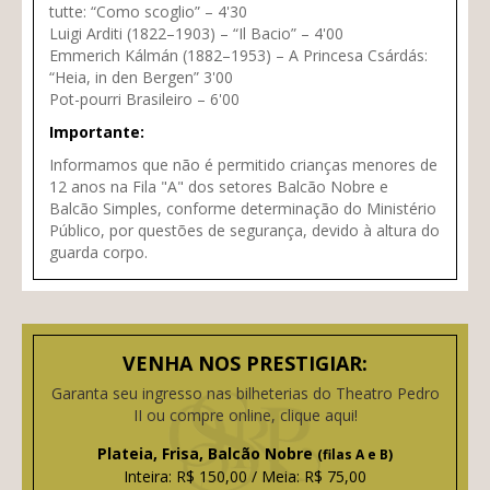
tutte: “Como scoglio” – 4'30
Luigi Arditi (1822–1903) – “Il Bacio” – 4'00
Emmerich Kálmán (1882–1953) – A Princesa Csárdás:
“Heia, in den Bergen” 3'00
Pot-pourri Brasileiro – 6'00
Importante:
Informamos que não é permitido crianças menores de
12 anos na Fila "A" dos setores Balcão Nobre e
Balcão Simples, conforme determinação do Ministério
Público, por questões de segurança, devido à altura do
guarda corpo.
VENHA NOS PRESTIGIAR:
Garanta seu ingresso nas bilheterias do Theatro Pedro
II ou compre online, clique aqui!
Plateia, Frisa, Balcão Nobre
(filas A e B)
Inteira: R$ 150,00 / Meia: R$ 75,00