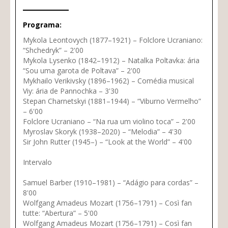
Programa:
Mykola Leontovych (1877–1921) – Folclore Ucraniano:
“Shchedryk” – 2'00
Mykola Lysenko (1842–1912) – Natalka Poltavka: ária
“Sou uma garota de Poltava” – 2'00
Mykhailo Verikivsky (1896–1962) – Comédia musical
Viy: ária de Pannochka – 3'30
Stepan Charnetskyi (1881–1944) – “Viburno Vermelho”
– 6'00
Folclore Ucraniano – “Na rua um violino toca” – 2'00
Myroslav Skoryk (1938–2020) – “Melodia” – 4'30
Sir John Rutter (1945–) – “Look at the World” – 4'00
Intervalo
Samuel Barber (1910–1981) – “Adágio para cordas” –
8'00
Wolfgang Amadeus Mozart (1756–1791) – Così fan
tutte: “Abertura” – 5'00
Wolfgang Amadeus Mozart (1756–1791) – Così fan