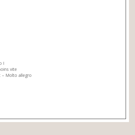
o I
oins vite
 – Molto allegro