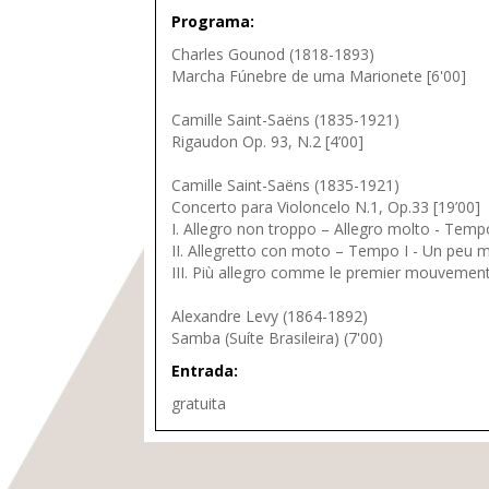
Programa:
Charles Gounod (1818-1893)
Marcha Fúnebre de uma Marionete [6'00]
Camille Saint-Saëns (1835-1921)
Rigaudon Op. 93, N.2 [4’00]
Camille Saint-Saëns (1835-1921)
Concerto para Violoncelo N.1, Op.33 [19’00]
I. Allegro non troppo – Allegro molto - Temp
II. Allegretto con moto – Tempo I - Un peu m
III. Più allegro comme le premier mouvement
Alexandre Levy (1864-1892)
Samba (Suíte Brasileira) (7'00)
Entrada:
gratuita