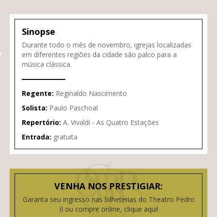
Sinopse
Durante todo o mês de novembro, igrejas localizadas
em diferentes regiões da cidade são palco para a
música clássica.
Regente:
Reginaldo Nascimento
Solista:
Paulo Paschoal
Repertório:
A. Vivaldi - As Quatro Estações
Entrada:
gratuita
VENHA NOS PRESTIGIAR:
Garanta seu ingresso nas bilheterias do Theatro Pedro
II ou compre online, clique aqui!