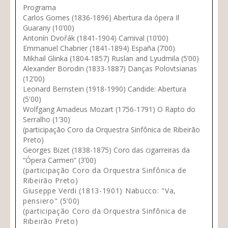
Programa
Carlos Gomes (1836-1896) Abertura da ópera Il
Guarany (10’00)
Antonín Dvořák (1841-1904) Carnival (10’00)
Emmanuel Chabrier (1841-1894) España (7’00)
Mikhail Glinka (1804-1857) Ruslan and Lyudmila (5’00)
Alexander Borodin (1833-1887) Danças Polovtsianas
(12’00)
Leonard Bernstein (1918-1990) Candide: Abertura
(5'00)
Wolfgang Amadeus Mozart (1756-1791) O Rapto do
Serralho (1’30)
(participação Coro da Orquestra Sinfônica de Ribeirão
Preto)
Georges Bizet (1838-1875) Coro das cigarreiras da
“Ópera Carmen” (3’00)
(participação Coro da Orquestra Sinfônica de
Ribeirão Preto)
Giuseppe Verdi (1813-1901) Nabucco: "Va,
pensiero" (5’00)
(participação Coro da Orquestra Sinfônica de
Ribeirão Preto)